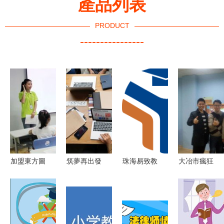
產品列表
PRODUCT
----------------
加盟東方圖
筑夢再出發
珠海易致教
大冶市瘋狂
特教育好不
教學新生態
育咨詢服務
龍博士教育
好 加盟條
環境六位一
專業教育規
咨詢服務中
件是什么
體服務推動
劃與成長陪
心 為孩子
內外匯智慧
伴
成長提供專