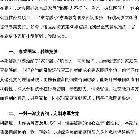
在動力，諸多困惑常常讓家長們感到力不從心。為此，椒江區傾力打造的
公益性品牌項目——“家育護小”家庭教育個案咨詢服務，持續為廣大家庭
提供專業支持。如今，備受期待的第30期咨詢服務已正式開放預約，旨
在為更多家庭排憂解難，護航成長。
一、 專業團隊，精準把脈
本期咨詢服務延續了“家育護小”項目的一貫高標準，由經驗豐富的家庭教
育指導師、心理咨詢師及資深教育工作者組成的專家團隊坐鎮。他們不僅
具備扎實的理論基礎，更擁有豐富的個案咨詢經驗，能夠針對每個家庭的
獨特性，深入分析孩子在行為習慣、學習動力、情緒管理、社交能力等方
面遇到的難題，并與家長一同探討家庭互動模式，精準把脈問題根源。
二、 一對一深度咨詢，定制專屬方案
與講座、工作坊等普及形式不同，個案咨詢的核心在于“個性化”。本期服
務采用嚴格的一對一預約制，確保為每個家庭預留充足的私密溝通時間。