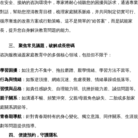
在安全、接納的咨詢環境中，專家將耐心傾聽您的困擾與訴求，通過專業
對話，幫助您澄清教育目標，梳理家庭關系脈絡，并共同制定切實可行、
循序漸進的改善方案或行動策略。這不是簡單的“給答案”，而是賦能家
長，提升您自身解決教育問題的能力。
三、 聚焦常見議題，破解成長密碼
咨詢服務涵蓋家庭教育中的多個核心領域，包括但不限于：
學習困擾
：如注意力不集中、拖拉磨蹭、厭學情緒、學習方法不當等。
行為與情緒
：如叛逆頂撞、網絡沉迷、焦慮畏難、情緒暴躁或低落等。
習慣與品格
：如責任感缺失、自理能力弱、抗挫折能力差、誠信問題等。
親子關系
：如溝通不暢、頻繁沖突、父親/母親角色缺失、二胎或多胎家
庭關系調節等。
青春期導航
：針對青春期特有的身心變化、獨立意識、同伴關系、生涯規
劃等問題提供指導。
四、 便捷預約，守護隱私