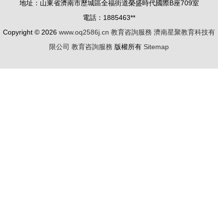
地址：山東省濟南市歷城區全福街道榮盛時代國際B座709室
二里社區法
本”生態則
電話：1885463**
律公益咨詢
構建核心視
Copyright © 2026
www.oq2586j.cn
教育咨詢服務
濟南星聚教育科技有
服務
角。跨界融
限公司
教育咨詢服務
版權所有
Sitemap
入多重企業
實踐中較完
整的商務要
素配置過程
中，躍起了
典型企
業“MAREX
匯智行
者”所織智
慧引導型的
試程積淀網
絡前瞻體制