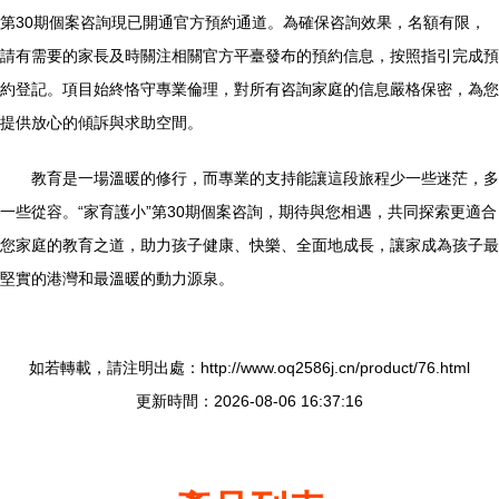
第30期個案咨詢現已開通官方預約通道。為確保咨詢效果，名額有限，
請有需要的家長及時關注相關官方平臺發布的預約信息，按照指引完成預
約登記。項目始終恪守專業倫理，對所有咨詢家庭的信息嚴格保密，為您
提供放心的傾訴與求助空間。
教育是一場溫暖的修行，而專業的支持能讓這段旅程少一些迷茫，多
一些從容。“家育護小”第30期個案咨詢，期待與您相遇，共同探索更適合
您家庭的教育之道，助力孩子健康、快樂、全面地成長，讓家成為孩子最
堅實的港灣和最溫暖的動力源泉。
如若轉載，請注明出處：http://www.oq2586j.cn/product/76.html
更新時間：2026-08-06 16:37:16