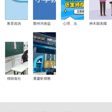
育人互聯
業領航
\n\n正文 \n
經濟全球布
教育咨詢
鄭州河南益
心理、法
神木縣美國
局下，人民
點亮前行之
生教育咨詢
律、教育與
留學中介
幣國際意愿
路的專業指
中心 專注
情感咨詢
系統披露海
構筑驅動境
南
教育咨詢服
一站式付費
外教育業界
外外匯市場
務，榮膺大
小程序開發
各大咨詢公
交織升級格
眾網推薦品
的機遇與挑
司服務實力
局，在此機
牌
戰
與優缺點
遇聚集生態
律師進社
重慶昕熠教
高度綜合
區，法律暖
育 專業教
里，“知識
人心——記
育咨詢服
型國際化底
豐臺區馬家
務，點亮學
層護航 + 專
堡街道嘉園
子成長之路
項實施樣